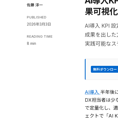
AI導入K
佐藤 淳一
果可視化
PUBLISHED
2026年3月3日
AI導入 KP
成果を出した
READING TIME
実践可能なス
8 min
無料ダウンロー
AI導入
半年後
DX担当者は少
で定量化し、適
ェクトで「AI