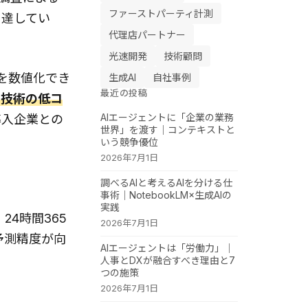
ファーストパーティ計測
に達してい
代理店パートナー
光速開発
技術顧問
を数値化でき
生成AI
自社事例
最近の投稿
I技術の低コ
AIエージェントに「企業の業務
導入企業との
世界」を渡す｜コンテキストと
いう競争優位
2026年7月1日
調べるAIと考えるAIを分ける仕
事術｜NotebookLM×生成AIの
実践
4時間365
2026年7月1日
予測精度が向
AIエージェントは「労働力」｜
人事とDXが融合すべき理由と7
つの施策
2026年7月1日