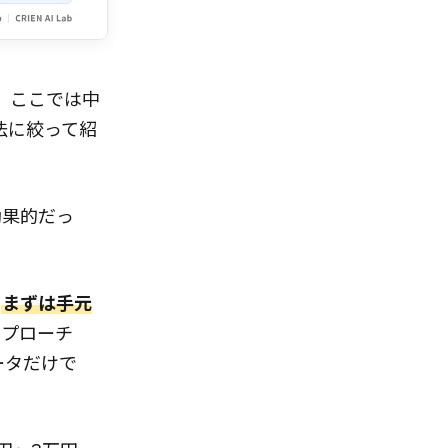
る。ここでは中
法に絞って紹
効果的だっ
。
まずは手元
アプローチ
ータだけで