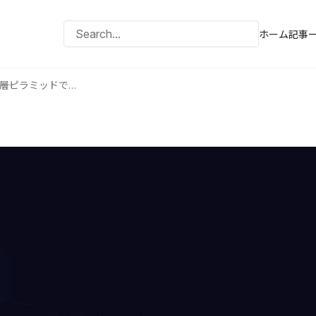
ホーム
記事
AI導入KPI設定の実践ガイド――3層ピラミッドで効果可視化