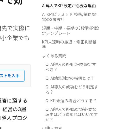
ッドで効
AI導入でKPI設定が必要な理由
AI KPIピラミッド 技術/業務/経
営の3層設計
問先で実際に
短期・中期・長期の3段階KPI設
定テンプレート
中小企業でも
KPI未達時の撤退・修正判断基
準
よくある質問
Q. AI導入のKPIは何を設定す
べき？
ストを入手
Q. AI効果測定の指標とは？
Q. AI導入の成功をどう判定す
る？
返答に窮する
Q. KPI未達の場合どうする？
・経営の3層
Q. AI導入でKPI設定が必要な
理由はどう進めればいいです
I導入プロジ
か？
。
出典・参考