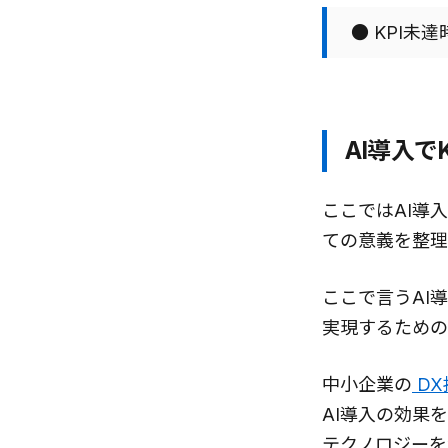
● KPI未
AI導入で
ここではAI導
ての意義を整理
ここで言うAI導
実現するための
中小企業の
DX
AI導入の効果
テクノロジーを