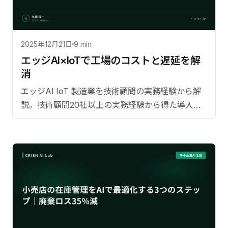
2025年12月21日
9 min
エッジAI×IoTで工場のコストと遅延を解
消
エッジAI IoT 製造業を技術顧問の実務経験から解
説。技術顧問20社以上の実務経験から得た導入成
果の具体的数値。日本市場に特。導入ステップ、
費用対効果、よくある質問まで網羅。【監修：佐
藤淳一（CRIEN CEO）】