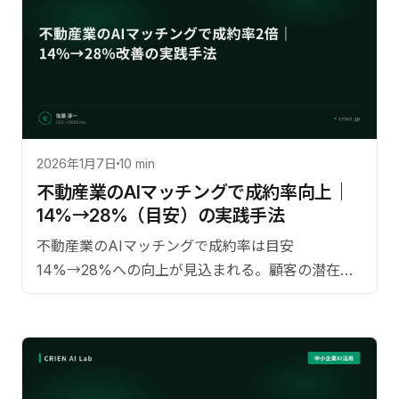
2026年1月7日
10 min
不動産業のAIマッチングで成約率向上｜
14%→28%（目安）の実践手法
不動産業のAIマッチングで成約率は目安
14%→28%への向上が見込まれる。顧客の潜在ニ
ーズをAIが推定し、提案物件数を半減しつつ成約
率を上げた手法を解説。【監修：佐藤淳一
（CRIEN CEO）】