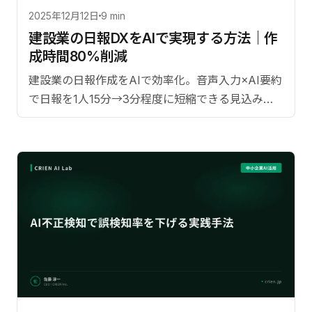
2025年12月12日
9 min
建設業の日報DXをAIで実現する方法｜作
成時間80%削減
建設業の日報作成をAIで効率化。音声入力×AI要約
で日報を1人15分→3分程度に短縮できる見込み
と、段階的導入3ステップを技術顧問の視点から解
説します。【監修：佐藤淳一（CRIEN CEO）】