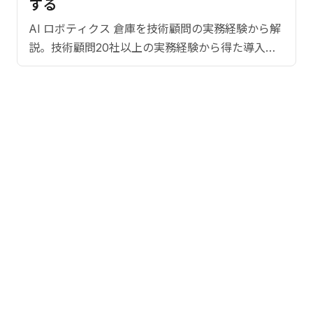
する
AI ロボティクス 倉庫を技術顧問の実務経験から解
説。技術顧問20社以上の実務経験から得た導入成
果の具体的数値。日本市場に特。導入ステップ、
費用対効果、よくある質問まで網羅。【監修：佐
藤淳一（CRIEN CEO）】