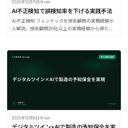
2025年12月11日
9 min
AI不正検知で誤検知率を下げる実践手法
AI不正検知 フィンテックを技術顧問の実務経験か
ら解説。技術顧問20社以上の実務経験から得た導
入成果の具体的数値。日本市場に特。導入ステッ
プ、費用対効果、よくある質問まで網羅。【監
修：佐藤淳一（CRIEN CEO）】
2025年12月8日
9 min
デジタルツイン×AIで製造の予知保全を実