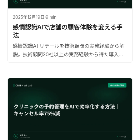
2025年12月19日
9 min
感情認識AIで店舗の顧客体験を変える手
法
感情認識AI リテールを技術顧問の実務経験から解
説。技術顧問20社以上の実務経験から得た導入成
果の具体的数値。日本市場に特。導入ステップ、
費用対効果、よくある質問まで網羅。【監修：佐
藤淳一（CRIEN CEO）】