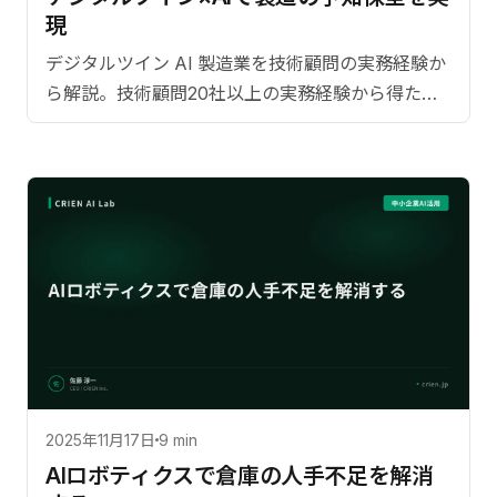
現
デジタルツイン AI 製造業を技術顧問の実務経験か
ら解説。技術顧問20社以上の実務経験から得た導
入成果の具体的数値。日本市場に特。導入ステッ
プ、費用対効果、よくある質問まで網羅。【監
修：佐藤淳一（CRIEN CEO）】
2025年11月17日
9 min
AIロボティクスで倉庫の人手不足を解消