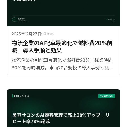
2025年12月27日
10 min
物流企業のAI配車最適化で燃料費20%削
減｜導入手順と効果
物流企業のAI配車最適化で燃料費20%・残業時間
30%を同時削減。車両20台規模の導入事例と具体
的ステップを解説します。【監修：佐藤淳一
（CRIEN CEO）】