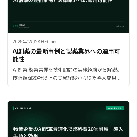
2025年12月28日
9 min
AI創薬の最新事例と製薬業界への適用可
能性
AI創薬 製薬業界を技術顧問の実務経験から解説。
技術顧問20社以上の実務経験から得た導入成果の
具体的数値。日本市場に特。導入ステップ、費用
対効果、よくある質問まで網羅。【監修：佐藤淳
一（CRIEN CEO）】