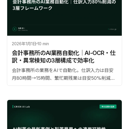
2026年1月1日
10 min
会計事務所のAI業務自動化｜AI-OCR・仕
訳・異常検知の3層構成で効率化
会計事務所の業務をAIで自動化。仕訳入力は目安
月80時間→15時間、繁忙期残業は目安50%削減が
見込まれる3層構成を解説。【監修：佐藤淳一
（CRIEN CEO）】