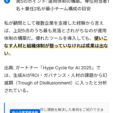
第5のポイント: 運用体制の構築。専任担当者1
名＋兼任2名が最小チーム構成の目安
私が顧問として複数企業を支援した経験から言え
ば、上記5点のうち最も見落とされがちなのが運用
体制の構築だ。優れたツールを導入しても、
使いこ
なす人材と組織体制が整っていなければ成果は出な
い
。
出典: ガートナー「Hype Cycle for AI 2025」で
は、生成AIがROI・ガバナンス・人材の課題から幻
滅期（Trough of Disillusionment）に入ったと分析
されている。
同じ課題を解決した事例をご紹介できま
中小企業実績多数