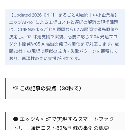
【Updated 2026-04-11｜まるごとAI顧問｜中小企業編】
エッジAI×IoTによる工場コストと遅延の解消の現場課題
は、CRIENのまるごとAI顧問なら02 AI顧問で優先順位を
決定し、03 伴走支援で実装、必要に応じて04 光速プロ
ダクト開発や05 AI駆動開発で内製化まで対応します。顧
問20社＋の現場で類似の成功・失敗パターンを蓄積して
おり、再現性の高い支援が可能です。
💡
この記事の要点（30秒で）
● エッジAI×IoTで実現するスマートファク
トリー 通信コスト82%削減の事例の概要