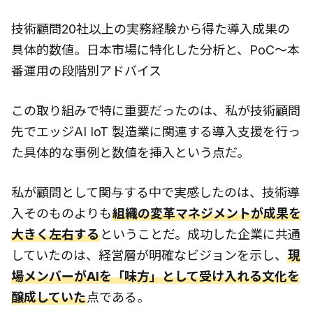
技術顧問20社以上の実務経験から得た導入成果の
具体的数値。日本市場に特化した分析と、PoC〜本
番運用の段階別アドバイス
この取り組みで特に重要だったのは、私が技術顧問
先でエッジAI IoT 製造業に関連する導入支援を行っ
た具体的な事例と数値を挿入という点だ。
私が顧問として関与する中で実感したのは、技術導
入そのものよりも
組織の変革マネジメントが成果を
大きく左右する
ということだ。成功した企業に共通
していたのは、経営層が明確なビジョンを示し、
現
場メンバーがAIを「味方」として受け入れる文化を
醸成していた
点である。