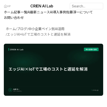
CRIEN AI Lab
HP
ホーム
記事一覧
AI最新ニュース
AI導入事例
佐藤淳一について
お問い合わせ
ホーム
ブログ
中小企業ペイン別AI活用
/
/
エッジAI×IoTで工場のコストと遅延を解消
/