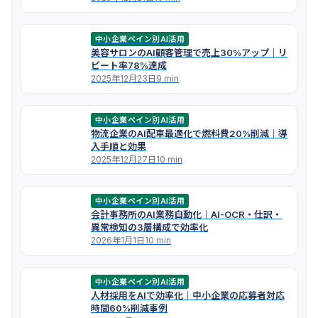
中小企業ペイン別AI活用
美容サロンのAI顧客管理で売上30%アップ｜リ
ピート率78%達成
2025年12月23日
9 min
中小企業ペイン別AI活用
物流企業のAI配車最適化で燃料費20%削減｜導
入手順と効果
2025年12月27日
10 min
中小企業ペイン別AI活用
会計事務所のAI業務自動化｜AI-OCR・仕訳・
異常検知の3層構成で効率化
2026年1月1日
10 min
中小企業ペイン別AI活用
人材採用をAIで効率化｜中小企業の応募者対応
時間60%削減事例