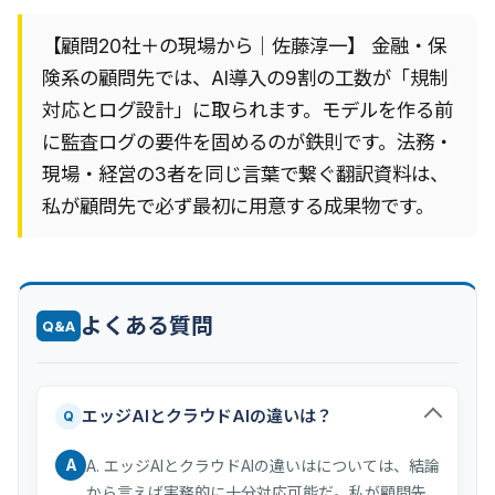
【顧問20社＋の現場から｜佐藤淳一】 金融・保
険系の顧問先では、AI導入の9割の工数が「規制
対応とログ設計」に取られます。モデルを作る前
に監査ログの要件を固めるのが鉄則です。法務・
現場・経営の3者を同じ言葉で繋ぐ翻訳資料は、
私が顧問先で必ず最初に用意する成果物です。
よくある質問
Q&A
エッジAIとクラウドAIの違いは？
Q
A
A. エッジAIとクラウドAIの違いはについては、結論
から言えば実務的に十分対応可能だ。私が顧問先