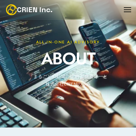
CRIEN inc.
ALL-IN-ONE AI ADVISORY
ABOUT
「まるごとAI顧問」提唱者 佐藤淳一と
株式会社CRIENの歩み