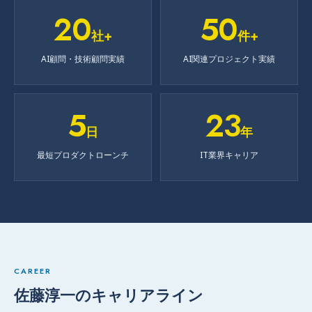
20
50
社+
件+
AI顧問・技術顧問実績
AI関連プロジェクト実績
5
23
日
年
最短プロダクトローンチ
IT業界キャリア
CAREER
佐藤淳一のキャリアライン