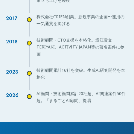
業立ち上げを経験
株式会社CRIEN創業。新規事業の企画〜運用の
2017
一気通貫を掲げる
技術顧問・CTO支援を本格化。堀江貴文
2018
TERIYAKI、ACTIVITY JAPAN等の著名案件に参
画
技術顧問累計16社を突破。生成AI研究開発を本
2023
格化
AI顧問・技術顧問累計20社超、AI関連案件50件
2026
超。「まるごとAI顧問」提唱