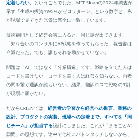
定着しない
、ということでした。MIT Sloanの2024年調査が
示す「生成AI投資の95%がゼロリターン」という数字と、私
が現場で見てきた光景は完全に一致しています。
技術顧問として経営会議に入ると、同じ話が出てきます。
「知り合いのコンサルにAI戦略を作ってもらった。報告書は
立派だった。でも、誰もそれを動かせていない」
問題は「AI」ではなく「分業構造」です。戦略を立てた人は
コードを書けない。コードを書く人は経営を知らない。両者
の間を繋ぐ通訳が誰もいない。結果、翻訳ロスで戦略の9割
が現場に届かない。
だからCRIENでは、
経営者の学習から経営への助言、業務の
設計、プロダクトの実装、現場への定着まで、すべてを「同
じチーム」が担当する
設計にしました。これが「まるごとAI
顧問」の思想です。途中で他社にバトンタッチしないから、