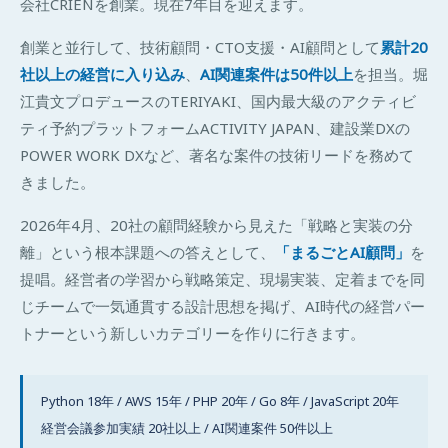
会社CRIENを創業。現在7年目を迎えます。
創業と並行して、技術顧問・CTO支援・AI顧問として
累計20
社以上の経営に入り込み
、
AI関連案件は50件以上
を担当。堀
江貴文プロデュースのTERIYAKI、国内最大級のアクティビ
ティ予約プラットフォームACTIVITY JAPAN、建設業DXの
POWER WORK DXなど、著名な案件の技術リードを務めて
きました。
2026年4月、20社の顧問経験から見えた「戦略と実装の分
離」という根本課題への答えとして、
「まるごとAI顧問」
を
提唱。経営者の学習から戦略策定、現場実装、定着までを同
じチームで一気通貫する設計思想を掲げ、AI時代の経営パー
トナーという新しいカテゴリーを作りに行きます。
Python 18年 / AWS 15年 / PHP 20年 / Go 8年 / JavaScript 20年
経営会議参加実績 20社以上 / AI関連案件 50件以上