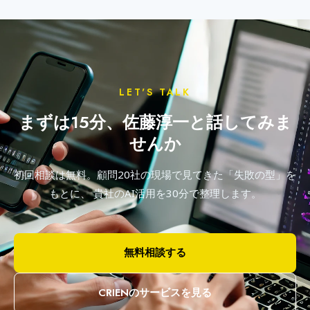
LET'S TALK
まずは15分、佐藤淳一と話してみま
せんか
初回相談は無料。顧問20社の現場で見てきた「失敗の型」を
もとに、
貴社のAI活用を30分で整理します。
無料相談する
CRIENのサービスを見る