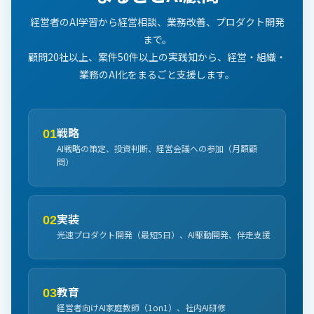
経営者のAI学習から経営相談、業務改善、プロダクト開発
まで。
顧問20社以上、案件50件以上の実践知から、経営・組織・
業務のAI化をまるごと支援します。
戦略
01
AI戦略の策定、投資判断、経営会議への参加（月額顧
問）
実装
02
光速プロダクト開発（最短5日）、AI駆動開発、伴走支援
教育
03
経営者向けAI家庭教師（1on1）、社内AI研修