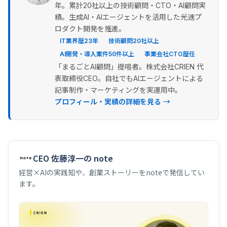
年。累計20社以上の技術顧問・CTO・AI顧問実
績。生成AI・AIエージェントを活用した光速プ
ロダクト開発を推進。
IT業界歴23年
技術顧問20社以上
AI開発・導入案件50件以上
事業会社CTO歴任
「まるごとAI顧問」提唱者。株式会社CRIEN 代
表取締役CEO。自社でもAIエージェントによる
記事制作・マーケティングを実運用中。
プロフィール・実績の詳細を見る →
CEO 佐藤淳一の note
経営×AIの実践知や、創業ストーリーをnoteで発信してい
ます。