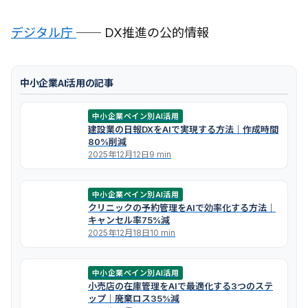
デジタル庁
── DX推進の公的情報
中小企業AI活用の記事
中小企業ペイン別AI活用
建設業の日報DXをAIで実現する方法｜作成時間
80%削減
2025年12月12日
9 min
中小企業ペイン別AI活用
クリニックの予約管理をAIで効率化する方法｜
キャンセル率75%減
2025年12月18日
10 min
中小企業ペイン別AI活用
小売店の在庫管理をAIで最適化する3つのステ
ップ｜廃棄ロス35%減