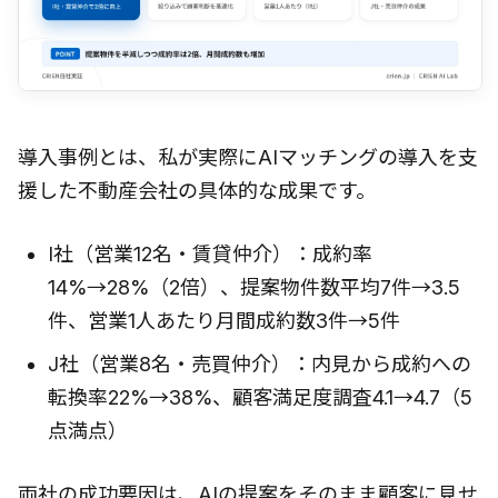
導入事例とは、私が実際にAIマッチングの導入を支
援した不動産会社の具体的な成果です。
I社（営業12名・賃貸仲介）：成約率
14%→28%（2倍）、提案物件数平均7件→3.5
件、営業1人あたり月間成約数3件→5件
J社（営業8名・売買仲介）：内見から成約への
転換率22%→38%、顧客満足度調査4.1→4.7（5
点満点）
両社の成功要因は、AIの提案をそのまま顧客に見せ