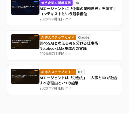
大手企業AI活用事例
DX
AIエージェントに「企業の業務世界」を渡す｜
コンテキストという競争優位
2026年7月1日
7 min
AI導入ステップガイド
Claude
調べるAIと考えるAIを分ける仕事術｜
NotebookLM×生成AIの実践
2026年7月1日
8 min
AI導入ステップガイド
DX
AIエージェントは「労働力」｜人事とDXが融合
すべき理由と7つの施策
2026年7月1日
8 min