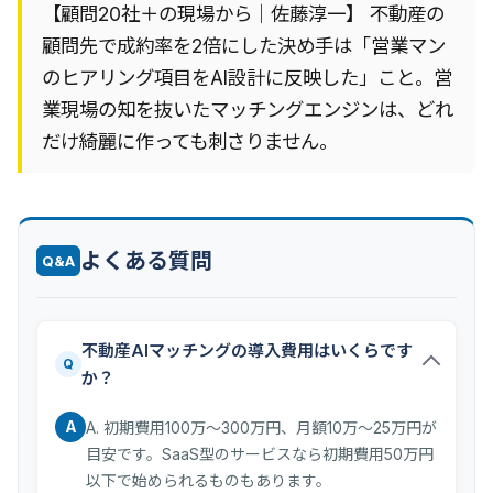
【顧問20社＋の現場から｜佐藤淳一】 不動産の
顧問先で成約率を2倍にした決め手は「営業マン
のヒアリング項目をAI設計に反映した」こと。営
業現場の知を抜いたマッチングエンジンは、どれ
だけ綺麗に作っても刺さりません。
よくある質問
Q&A
不動産AIマッチングの導入費用はいくらです
Q
か？
A
A. 初期費用100万〜300万円、月額10万〜25万円が
目安です。SaaS型のサービスなら初期費用50万円
以下で始められるものもあります。