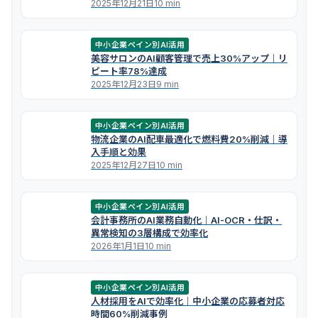
2025年12月21日
10 min
中小企業ペイン別AI活用
美容サロンのAI顧客管理で売上30%アップ｜リ
ピート率78%達成
2025年12月23日
9 min
中小企業ペイン別AI活用
物流企業のAI配車最適化で燃料費20%削減｜導
入手順と効果
2025年12月27日
10 min
中小企業ペイン別AI活用
会計事務所のAI業務自動化｜AI-OCR・仕訳・
異常検知の3層構成で効率化
2026年1月1日
10 min
中小企業ペイン別AI活用
人材採用をAIで効率化｜中小企業の応募者対応
時間60%削減事例