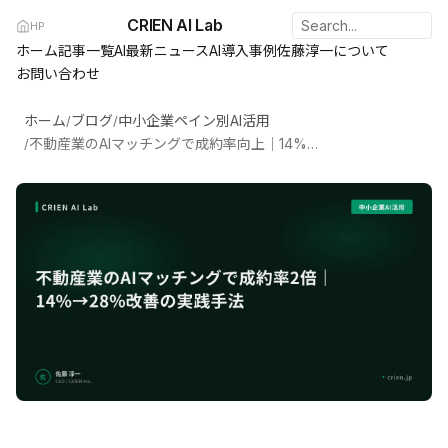
CRIEN AI Lab
HP
ホーム
記事一覧
AI最新ニュース
AI導入事例
佐藤淳一について
お問い合わせ
ホーム
ブログ
中小企業ペイン別AI活用
/
/
不動産業のAIマッチングで成約率向上｜14%→28%（目安）の実践手法
/