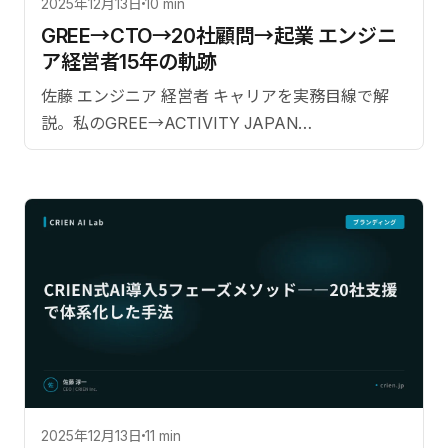
2025年12月13日
10 min
GREE→CTO→20社顧問→起業 エンジニ
ア経営者15年の軌跡
佐藤 エンジニア 経営者 キャリアを実務目線で解
説。私のGREE→ACTIVITY JAPAN
CTO→TERIYAKI技術パートナー→20社顧問
→CRIEN創業という一貫したキャリアストーリ
ー。
2025年12月13日
11 min