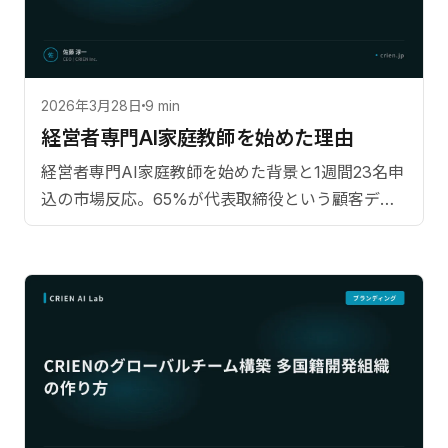
2026年3月28日
9 min
経営者専門AI家庭教師を始めた理由
経営者専門AI家庭教師を始めた背景と1週間23名申
込の市場反応。65%が代表取締役という顧客デー
タと4つのニーズ類型を分析。【監修：佐藤淳一
（CRIEN CEO）】