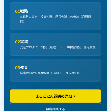
戦略
01
AI戦略の策定、投資判断、経営会議への参加（月額顧
問）
実装
02
光速プロダクト開発（最短5日）、AI駆動開発、伴走支援
教育
03
経営者向けAI家庭教師（1on1）、社内AI研修
まるごとAI顧問の詳細
無料相談する