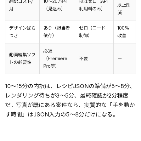
翻訳コスト/
10〜20万円
ほぼゼロ（API
以上削
月
（見込み）
利用料のみ）
減
デザインばら
あり（担当者
ゼロ（コード
100%
つき
依存）
制御）
改善
必須
動画編集ソフ
（Premiere
不要
―
トの必要性
Pro等）
10〜15分の内訳は、レシピJSONの準備が5〜8分、
レンダリング待ちが3〜5分、最終確認が2分程度
だ。写真が既にある案件なら、実質的な「手を動か
す時間」はJSON入力の5〜8分だけになる。