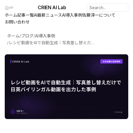
CRIEN AI Lab
HP
ホーム
記事一覧
AI最新ニュース
AI導入事例
佐藤淳一について
お問い合わせ
ホーム
ブログ
AI導入事例
/
/
レシピ動画をAIで自動生成｜写真差し替えだけで日英バイリンガル動画を出力した事例
/