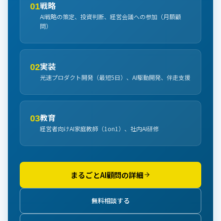
戦略
01
AI戦略の策定、投資判断、経営会議への参加（月額顧
問）
実装
02
光速プロダクト開発（最短5日）、AI駆動開発、伴走支援
教育
03
経営者向けAI家庭教師（1on1）、社内AI研修
まるごとAI顧問の詳細
無料相談する