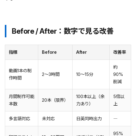
Before / After：数字で見る改善
指標
Before
After
改善率
約
動画1本の制
2〜3時間
10〜15分
90%
作時間
削減
月間制作可能
100本以上（余
5倍以
20本（限界）
本数
力あり）
上
多言語対応
未対応
日英同時出力
―
95%