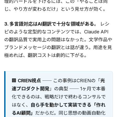
理的ハードルを下げるには、この「やることは同
じ、やり方が変わるだけ」という見せ方が効く。
3. 多言語対応はAI翻訳で十分な領域がある。
レシ
ピのような定型的なコンテンツでは、Claude API
の翻訳品質で実用上の問題はなかった。文学作品や
ブランドメッセージの翻訳とは話が違う。用途を見
極めれば、翻訳コストは劇的に下がる。
🏢
CRIEN視点
── この事例はCRIENの「
光
速プロダクト開発
」の典型 ── 1ヶ月で本番
化できるのは、戦略だけで終わるコンサルで
はなく、
自ら手を動かして実装できる「作れ
るAI顧問」
だからだ。同じ思想の動画自動化