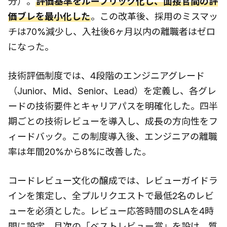
分）。
評価基準をルーブリック化し、面接官間の評
価ブレを最小化した
。この改革後、採用のミスマッ
チは70%減少し、入社後6ヶ月以内の離職者はゼロ
になった。
技術評価制度では、4段階のエンジニアグレード
（Junior、Mid、Senior、Lead）を定義し、各グレ
ードの技術要件とキャリアパスを明確化した。四半
期ごとの技術レビューを導入し、成長の方向性をフ
ィードバック。この制度導入後、エンジニアの離職
率は年間20%から8%に改善した。
コードレビュー文化の醸成では、レビューガイドラ
インを策定し、全プルリクエストで最低2名のレビ
ューを必須とした。レビュー応答時間のSLAを4時
間に設定。月次の「ベストレビュー賞」を設け、質