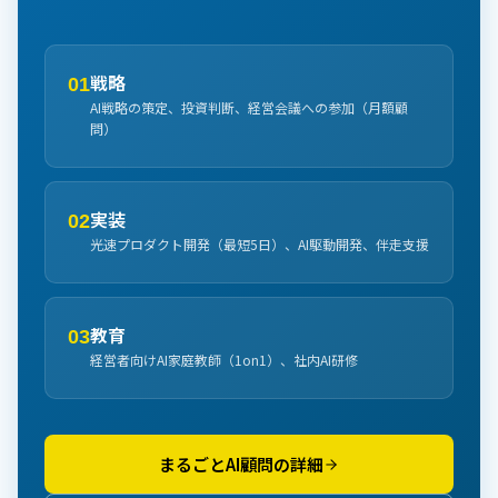
戦略
01
AI戦略の策定、投資判断、経営会議への参加（月額顧
問）
実装
02
光速プロダクト開発（最短5日）、AI駆動開発、伴走支援
教育
03
経営者向けAI家庭教師（1on1）、社内AI研修
まるごとAI顧問の詳細