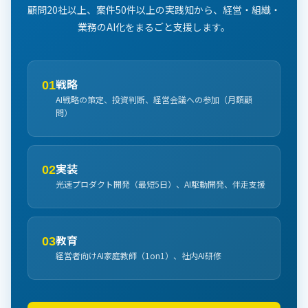
顧問20社以上、案件50件以上の実践知から、経営・組織・
業務のAI化をまるごと支援します。
戦略
01
AI戦略の策定、投資判断、経営会議への参加（月額顧
問）
実装
02
光速プロダクト開発（最短5日）、AI駆動開発、伴走支援
教育
03
経営者向けAI家庭教師（1on1）、社内AI研修