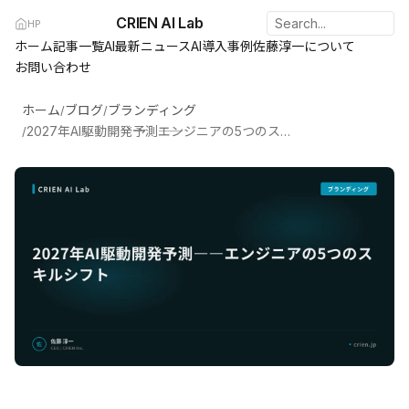
CRIEN AI Lab
HP
ホーム
記事一覧
AI最新ニュース
AI導入事例
佐藤淳一について
お問い合わせ
ホーム
ブログ
ブランディング
/
/
2027年AI駆動開発予測――エンジニアの5つのスキルシフト
/