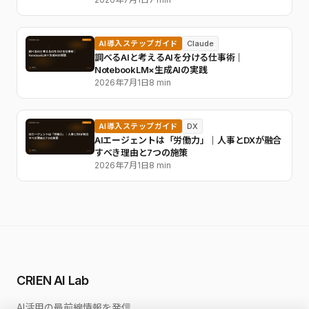
AI導入ステップガイド
Claude
調べるAIと考えるAIを分ける仕事術｜
NotebookLM×生成AIの実践
2026年7月1日
8 min
AI導入ステップガイド
DX
AIエージェントは「労働力」｜人事とDXが融合
すべき理由と7つの施策
2026年7月1日
8 min
CRIEN AI Lab
AI活用の最前線情報を発信