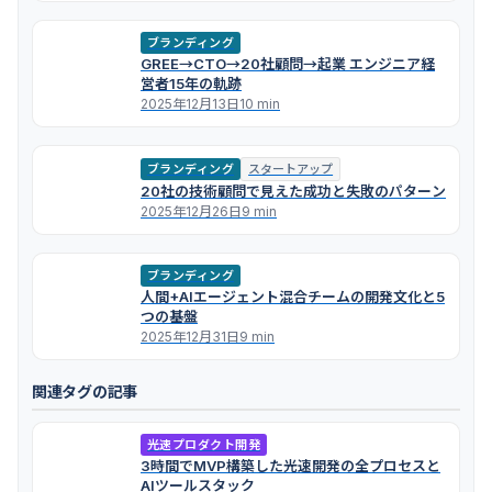
ブランディング
GREE→CTO→20社顧問→起業 エンジニア経
営者15年の軌跡
2025年12月13日
10 min
ブランディング
スタートアップ
20社の技術顧問で見えた成功と失敗のパターン
2025年12月26日
9 min
ブランディング
人間+AIエージェント混合チームの開発文化と5
つの基盤
2025年12月31日
9 min
関連タグの記事
光速プロダクト開発
3時間でMVP構築した光速開発の全プロセスと
AIツールスタック