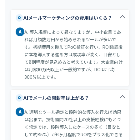
AIメールマーケティングの費用はいくら？
Q
A
A. 導入規模によって異なりますが、中小企業であ
れば月額数万円から始められるツールが多いで
す。初期費用を抑えてPoC検証を行い、ROI確認後
に本格導入する進め方は成功率が高く、目安とし
て8割程度が見込めると考えています。大企業向け
は月額10万円以上が一般的ですが、ROIは平均
300%以上です。
AIでメールの開封率は上がる？
Q
A
A. 適切なツール選定と段階的な導入を行えば効果
は出ます。技術顧問20社以上の支援経験にもとづ
く想定では、段階導入したケースの多く（目安と
して約85%）が6ヶ月程度でROIをプラス化できる