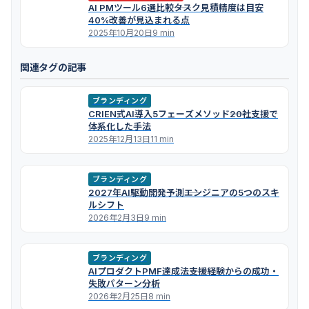
AI PMツール6選比較――タスク見積精度は目安
40%改善が見込まれる点
2025年10月20日
9 min
関連タグの記事
ブランディング
CRIEN式AI導入5フェーズメソッド――20社支援で
体系化した手法
2025年12月13日
11 min
ブランディング
2027年AI駆動開発予測――エンジニアの5つのスキ
ルシフト
2026年2月3日
9 min
ブランディング
AIプロダクトPMF達成法――支援経験からの成功・
失敗パターン分析
2026年2月25日
8 min