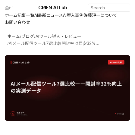
CRIEN AI Lab
HP
ホーム
記事一覧
AI最新ニュース
AI導入事例
佐藤淳一について
お問い合わせ
ホーム
ブログ
AIツール導入・レビュー
/
/
AIメール配信ツール7選比較――開封率は目安32%向上が見込まれる点
/