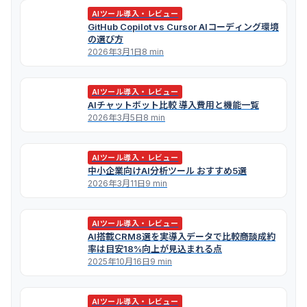
AIツール導入・レビュー
GitHub Copilot vs Cursor AIコーディング環境
の選び方
2026年3月1日
8 min
AIツール導入・レビュー
AIチャットボット比較 導入費用と機能一覧
2026年3月5日
8 min
AIツール導入・レビュー
中小企業向けAI分析ツール おすすめ5選
2026年3月11日
9 min
AIツール導入・レビュー
AI搭載CRM8選を実導入データで比較――商談成約
率は目安18%向上が見込まれる点
2025年10月16日
9 min
AIツール導入・レビュー