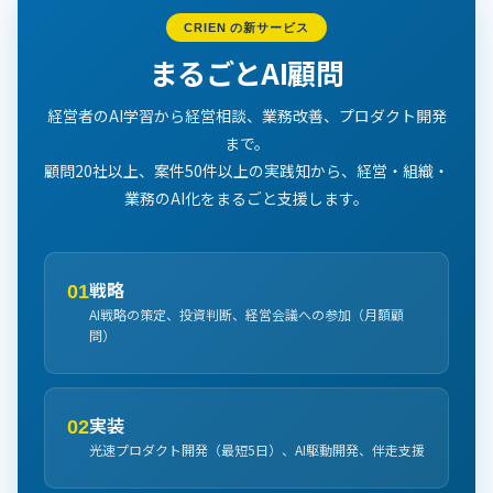
CRIEN の新サービス
まるごとAI顧問
経営者のAI学習から経営相談、業務改善、プロダクト開発
まで。
顧問20社以上、案件50件以上の実践知から、経営・組織・
業務のAI化をまるごと支援します。
戦略
01
AI戦略の策定、投資判断、経営会議への参加（月額顧
問）
実装
02
光速プロダクト開発（最短5日）、AI駆動開発、伴走支援