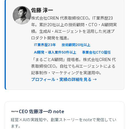
佐藤 淳一
株式会社CRIEN 代表取締役CEO。IT業界歴23
年。累計20社以上の技術顧問・CTO・AI顧問実
績。生成AI・AIエージェントを活用した光速プ
ロダクト開発を推進。
IT業界歴23年
技術顧問20社以上
AI開発・導入案件50件以上
事業会社CTO歴任
「まるごとAI顧問」提唱者。株式会社CRIEN 代
表取締役CEO。自社でもAIエージェントによる
記事制作・マーケティングを実運用中。
プロフィール・実績の詳細を見る →
CEO 佐藤淳一の note
経営×AIの実践知や、創業ストーリーをnoteで発信してい
ます。