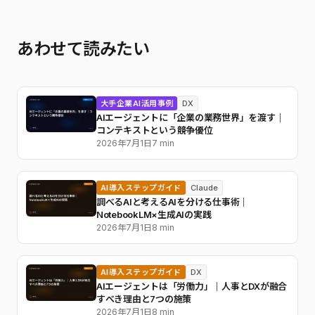
あわせて読みたい
大手企業AI活用事例
DX
AIエージェントに「企業の業務世界」を渡す｜
コンテキストという競争優位
2026年7月1日
7 min
AI導入ステップガイド
Claude
調べるAIと考えるAIを分ける仕事術｜
NotebookLM×生成AIの実践
2026年7月1日
8 min
AI導入ステップガイド
DX
AIエージェントは「労働力」｜人事とDXが融合
すべき理由と7つの施策
2026年7月1日
8 min