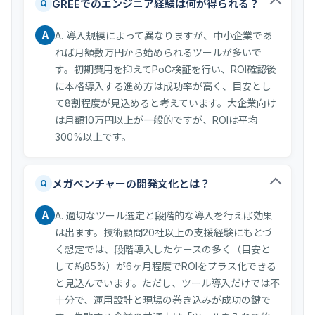
GREEでのエンジニア経験は何が得られる？
Q
A
A. 導入規模によって異なりますが、中小企業であ
れば月額数万円から始められるツールが多いで
す。初期費用を抑えてPoC検証を行い、ROI確認後
に本格導入する進め方は成功率が高く、目安とし
て8割程度が見込めると考えています。大企業向け
は月額10万円以上が一般的ですが、ROIは平均
300%以上です。
メガベンチャーの開発文化とは？
Q
A
A. 適切なツール選定と段階的な導入を行えば効果
は出ます。技術顧問20社以上の支援経験にもとづ
く想定では、段階導入したケースの多く（目安と
して約85%）が6ヶ月程度でROIをプラス化できる
と見込んでいます。ただし、ツール導入だけでは不
十分で、運用設計と現場の巻き込みが成功の鍵で