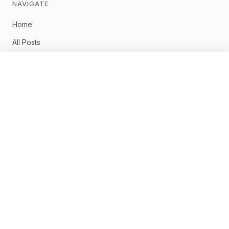
NAVIGATE
Home
All Posts
佐藤淳一について
×
無料相談に申し込む
お問い合わせ
CONNECT
ホーム
記事一覧
AI最新ニュース
AI導入事例
佐藤淳一について
お問い合わせ