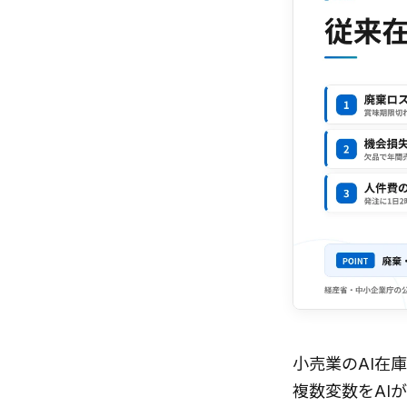
小売業のAI在
複数変数をAI