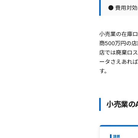
● 費用対
小売業の在庫ロ
商500万円の
店では廃棄ロス
ータさえあれば
す。
小売業の