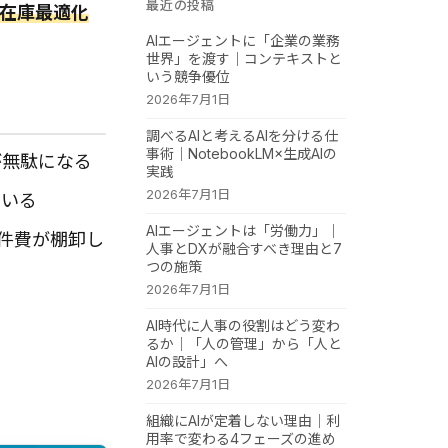
最近の投稿
在庫最適化
AIエージェントに「企業の業務
世界」を渡す｜コンテキストと
いう競争優位
2026年7月1日
調べるAIと考えるAIを分ける仕
事術｜NotebookLM×生成AIの
が無駄になる
実践
2026年7月1日
ている
AIエージェントは「労働力」｜
人件費が棚卸し
人事とDXが融合すべき理由と7
つの施策
2026年7月1日
AI時代に人事の役割はどう変わ
るか｜「人の管理」から「人と
AIの設計」へ
2026年7月1日
組織にAIが定着しない理由｜利
用率で変わる4フェーズの進め