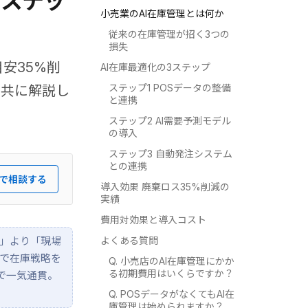
のステッ
小売業のAI在庫管理とは何か
従来の在庫管理が招く3つの
損失
安35%削
AI在庫最適化の3ステップ
ステップ1 POSデータの整備
と共に解説し
と連携
ステップ2 AI需要予測モデル
の導入
ステップ3 自動発注システム
との連携
で相談する
導入効果 廃棄ロス35%削減の
実績
費用対効果と導入コスト
よくある質問
精度」より「現場
問で在庫戦略を
Q. 小売店のAI在庫管理にかか
る初期費用はいくらですか？
まで一気通貫。
Q. POSデータがなくてもAI在
庫管理は始められますか？