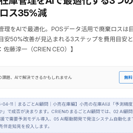
在庫管理をAIで最適化する3つ
ロス35%減
管理をAIで最適化。POSデータ活用で廃棄ロスは目
目安50%改善が見込まれる3ステップを費用目安
佐藤淳一（CRIEN CEO）】
の課題、AIで解決できるかもしれません
無料
2026-04-11｜まるごとAI顧問｜小売在庫編】小売の在庫AIは「予測
」で成否が決まります。CRIENのまるごとAI顧問では、02 AI顧
支援で需要予測モデル導入、05 AI駆動開発で発注システム自動化
小売伴走知見を投入します。