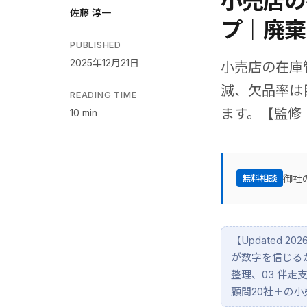
小売店の
佐藤 淳一
プ｜廃棄
PUBLISHED
2025年12月21日
小売店の在庫
減、欠品率は
READING TIME
ます。【監修：
10 min
御社
無料相談
【Updated 
が数字を信じるか
整理、03 伴走
顧問20社＋の