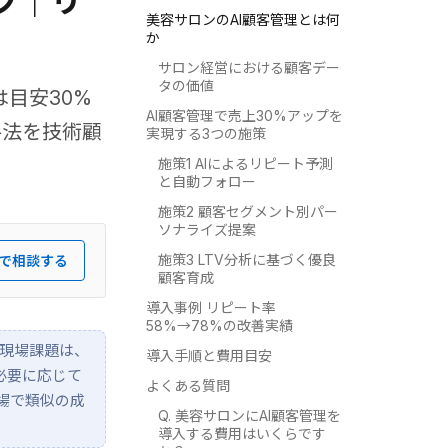
プ｜リ
美容サロンのAI顧客管理とは何
か
サロン経営における顧客デー
タの価値
は目安30%
AI顧客管理で売上30%アップを
手法を技術顧
実現する3つの施策
施策1 AIによるリピート予測
と自動フォロー
施策2 顧客セグメント別パー
ソナライズ提案
施策3 LTV分析に基づく優良
で相談する
顧客育成
導入事例 リピート率
58%→78%の改善実績
理の現場課題は、
導入手順と費用目安
、必要に応じて
よくある質問
現場で類似の成
Q. 美容サロンにAI顧客管理を
導入する費用はいくらです