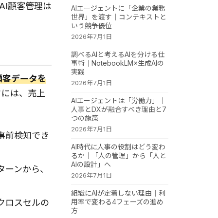
AI顧客管理は
AIエージェントに「企業の業務
世界」を渡す｜コンテキストと
いう競争優位
2026年7月1日
調べるAIと考えるAIを分ける仕
事術｜NotebookLM×生成AIの
実践
顧客データを
2026年7月1日
タには、売上
AIエージェントは「労働力」｜
人事とDXが融合すべき理由と7
つの施策
2026年7月1日
事前検知でき
AI時代に人事の役割はどう変わ
るか｜「人の管理」から「人と
AIの設計」へ
ターンから、
2026年7月1日
組織にAIが定着しない理由｜利
用率で変わる4フェーズの進め
クロスセルの
方