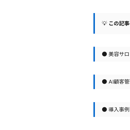
💡
この記事
● 美容サ
● AI顧客
● 導入事例