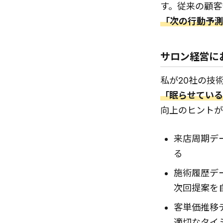
す。従来の顧客
「次の行動予
サロン経営に
私が20社の技
「眠らせている
向上のヒントが
来店周期デ
る
施術履歴デ
次回提案を
客単価推移
適切なタイ