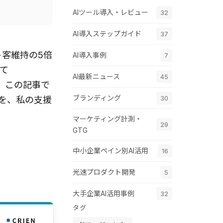
AIツール導入・レビュー
32
AI導入ステップガイド
37
ト客維持の5倍
AI導入事例
7
て
AI最新ニュース
45
。この記事で
ブランディング
30
法を、私の支援
マーケティング計測・
29
GTG
中小企業ペイン別AI活用
16
光速プロダクト開発
5
大手企業AI活用事例
32
タグ