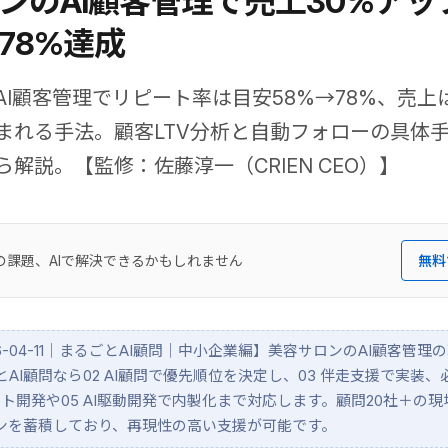
ンのAI顧客管理で売上30%アッ
78%達成
I顧客管理でリピート率は目安58%→78%、売上
まれる手法。顧客LTV分析と自動フォローの具体
解説。【監修：佐藤淳一（CRIEN CEO）】
の課題、AIで解決できるかもしれません
無料
2026-04-11｜まるごとAI顧問｜中小企業編】美容サロンのAI顧客管
ごとAI顧問なら02 AI顧問で優先順位を決定し、03 伴走支援で実装
クト開発や05 AI駆動開発で内製化まで対応します。顧問20社＋の
ンを蓄積しており、再現性の高い支援が可能です。