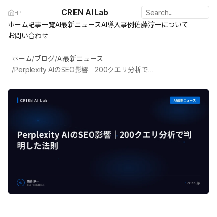
CRIEN AI Lab
HP
ホーム
記事一覧
AI最新ニュース
AI導入事例
佐藤淳一について
お問い合わせ
ホーム
ブログ
AI最新ニュース
/
/
Perplexity AIのSEO影響｜200クエリ分析で判明した法則
/