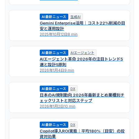
AI最新ニュース
生成AI
Gemini Enterprise活用｜コスト22%削減の目
安と運用設計
2025年10月12日
8 min
AI最新ニュース
AIエージェント
AIエージェント革命 2026年の注目トレンド5
選と設計5原則
2026年1月4日
9 min
AI最新ニュース
DX
日本のAI規制動向 2026年最新まとめ――業種別チ
ェックリストと対応ステップ
2026年1月2日
10 min
AI最新ニュース
DX
Copilot導入ROI実態｜平均180%（目安）の投
資対効果