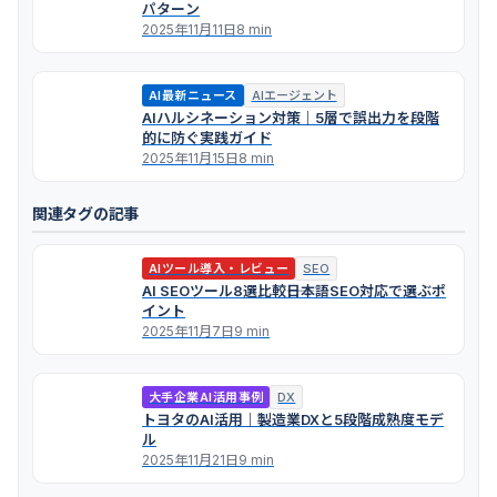
パターン
2025年11月11日
8 min
AI最新ニュース
AIエージェント
AIハルシネーション対策｜5層で誤出力を段階
的に防ぐ実践ガイド
2025年11月15日
8 min
関連タグの記事
AIツール導入・レビュー
SEO
AI SEOツール8選比較――日本語SEO対応で選ぶポ
イント
2025年11月7日
9 min
大手企業AI活用事例
DX
トヨタのAI活用｜製造業DXと5段階成熟度モデ
ル
2025年11月21日
9 min