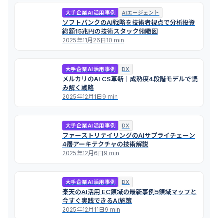
大手企業AI活用事例
AIエージェント
ソフトバンクのAI戦略を技術者視点で分析――投資
総額15兆円の技術スタック俯瞰図
2025年11月26日
10 min
大手企業AI活用事例
DX
メルカリのAI CS革新｜成熟度4段階モデルで読
み解く戦略
2025年12月1日
9 min
大手企業AI活用事例
DX
ファーストリテイリングのAIサプライチェーン
――4層アーキテクチャの技術解説
2025年12月6日
9 min
大手企業AI活用事例
DX
楽天のAI活用 EC領域の最新事例――5領域マップと
今すぐ実践できるAI施策
2025年12月11日
9 min