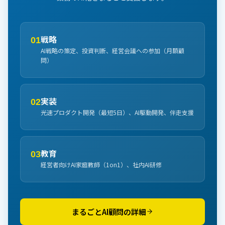
戦略
01
AI戦略の策定、投資判断、経営会議への参加（月額顧
問）
実装
02
光速プロダクト開発（最短5日）、AI駆動開発、伴走支援
教育
03
経営者向けAI家庭教師（1on1）、社内AI研修
まるごとAI顧問の詳細