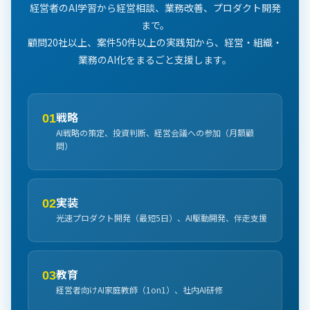
経営者のAI学習から経営相談、業務改善、プロダクト開発
まで。
顧問20社以上、案件50件以上の実践知から、経営・組織・
業務のAI化をまるごと支援します。
戦略
01
AI戦略の策定、投資判断、経営会議への参加（月額顧
問）
実装
02
光速プロダクト開発（最短5日）、AI駆動開発、伴走支援
教育
03
経営者向けAI家庭教師（1on1）、社内AI研修