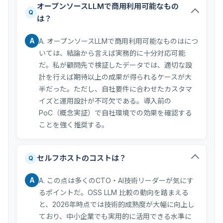
オープンソースLLMで商用利用可能なもの
Q
は？
A
A. オープンソースLLMで商用利用可能なものはにつ
いては、結論から言えば実務的に十分対応可能
だ。私が顧問先で検証したデータでは、適切な設
計を行えば期待以上の成果が得られるケースが大
半だった。ただし、自社要件に合わせたカスタマ
イズと運用設計が不可欠である。導入前の
PoC（概念実証）で自社環境での効果を確認する
ことを強く推奨する。
セルフホストのコストは？
Q
A
A. この点は多くのCTO・AI技術リーダーが気にす
るポイントだ。OSS LLM 比較の動向を踏まえる
と、2026年時点では技術的成熟度が大幅に向上し
ており、中小企業でも実用的に活用できる水準に