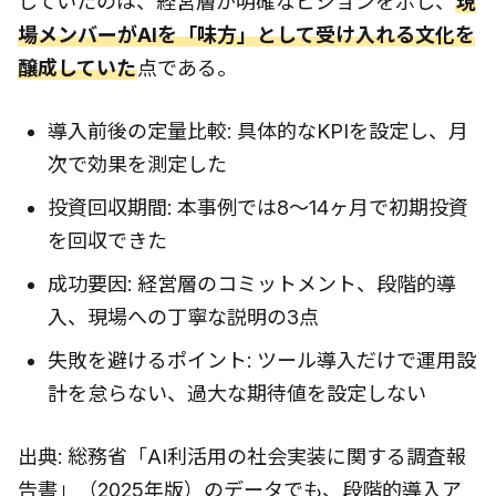
していたのは、経営層が明確なビジョンを示し、
現
場メンバーがAIを「味方」として受け入れる文化を
醸成していた
点である。
導入前後の定量比較: 具体的なKPIを設定し、月
次で効果を測定した
投資回収期間: 本事例では8〜14ヶ月で初期投資
を回収できた
成功要因: 経営層のコミットメント、段階的導
入、現場への丁寧な説明の3点
失敗を避けるポイント: ツール導入だけで運用設
計を怠らない、過大な期待値を設定しない
出典: 総務省「AI利活用の社会実装に関する調査報
告書」（2025年版）のデータでも、段階的導入ア