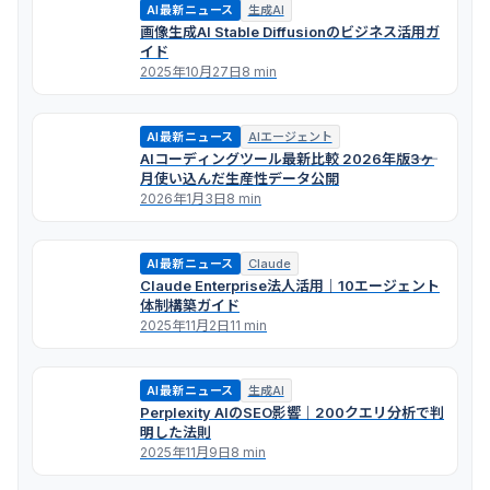
AI最新ニュース
生成AI
画像生成AI Stable Diffusionのビジネス活用ガ
イド
2025年10月27日
8 min
AI最新ニュース
AIエージェント
AIコーディングツール最新比較 2026年版――3ヶ
月使い込んだ生産性データ公開
2026年1月3日
8 min
AI最新ニュース
Claude
Claude Enterprise法人活用｜10エージェント
体制構築ガイド
2025年11月2日
11 min
AI最新ニュース
生成AI
Perplexity AIのSEO影響｜200クエリ分析で判
明した法則
2025年11月9日
8 min