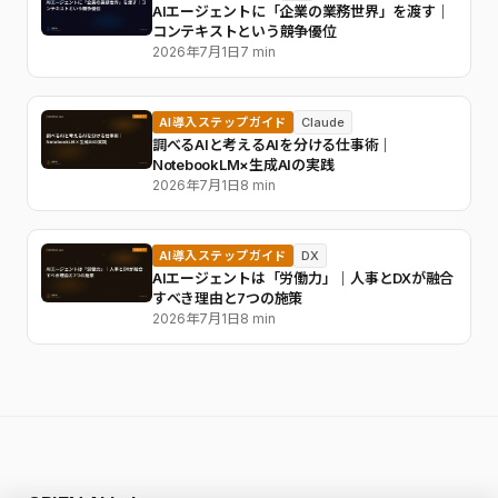
AIエージェントに「企業の業務世界」を渡す｜
コンテキストという競争優位
2026年7月1日
7 min
AI導入ステップガイド
Claude
調べるAIと考えるAIを分ける仕事術｜
NotebookLM×生成AIの実践
2026年7月1日
8 min
AI導入ステップガイド
DX
AIエージェントは「労働力」｜人事とDXが融合
すべき理由と7つの施策
2026年7月1日
8 min