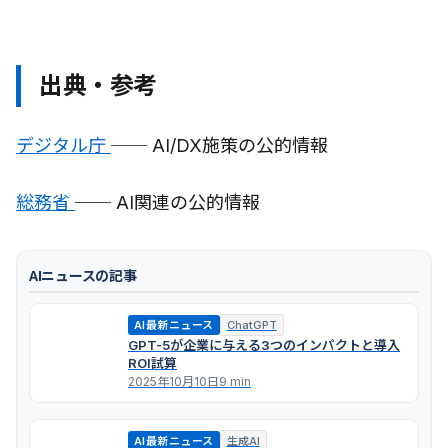
出典・参考
デジタル庁
── AI/DX施策の公的情報
総務省
── AI関連の公的情報
AIニュースの記事
AI最新ニュース
ChatGPT
GPT-5が企業に与える3つのインパクトと導入
ROI試算
2025年10月10日
9 min
AI最新ニュース
生成AI