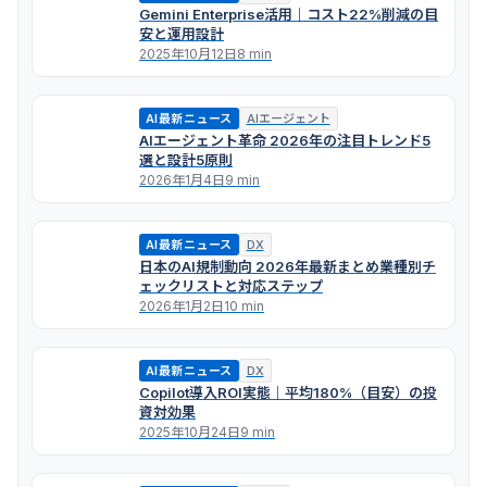
Gemini Enterprise活用｜コスト22%削減の目
安と運用設計
2025年10月12日
8 min
AI最新ニュース
AIエージェント
AIエージェント革命 2026年の注目トレンド5
選と設計5原則
2026年1月4日
9 min
AI最新ニュース
DX
日本のAI規制動向 2026年最新まとめ――業種別チ
ェックリストと対応ステップ
2026年1月2日
10 min
AI最新ニュース
DX
Copilot導入ROI実態｜平均180%（目安）の投
資対効果
2025年10月24日
9 min