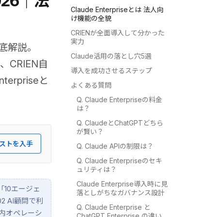
026｜法
Claude Enterpriseとは 法人向
け機能の全貌
CRIENが全面導入して分かった
実力
を徹底解説。
Claude活用の落とし穴5選
CRIEN自
導入を成功させるステップ
rpriseと
よくある質問
Q. Claude Enterpriseの料金
は？
Q. ClaudeとChatGPTどちら
が賢い？
ストを入手
Q. Claude APIの制限は？
Q. Claude Enterpriseのセキ
ュリティは？
Claude Enterprise導入時に見
価は「10エージェ
落としがちなガバナンス設計
 AI顧問で利
Q. Claude Enterprise と
で社内オペレーシ
ChatGPT Enterprise の違い