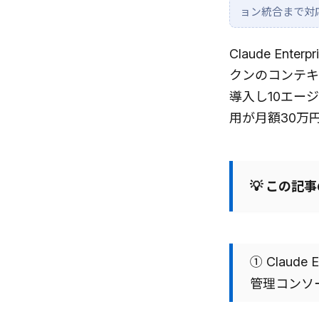
ョン統合まで対
Claude En
クンのコンテキ
導入し10エー
用が月額30万
💡 この記
① Claude
管理コンソール