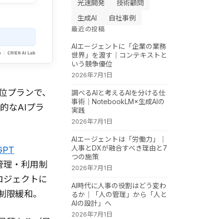
光速開発
技術顧問
生成AI
自社事例
最近の投稿
AIエージェントに「企業の業務
世界」を渡す｜コンテキストと
いう競争優位
2026年7月1日
の最上位プランで、
調べるAIと考えるAIを分ける仕
事術｜NotebookLM×生成AIの
的なAIプラ
実践
2026年7月1日
AIエージェントは「労働力」｜
人事とDXが融合すべき理由と7
GPT
つの施策
ー管理・利用制
2026年7月1日
プロジェクトに
AI時代に人事の役割はどう変わ
制限緩和。
るか｜「人の管理」から「人と
AIの設計」へ
2026年7月1日