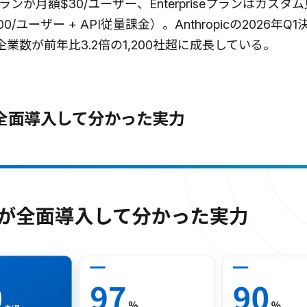
ンが月額$30/ユーザー、Enterpriseプランはカスタ
00/ユーザー + API従量課金）。Anthropicの2026年Q
e契約企業数が前年比3.2倍の1,200社超に成長している。
Nが全面導入して分かった実力