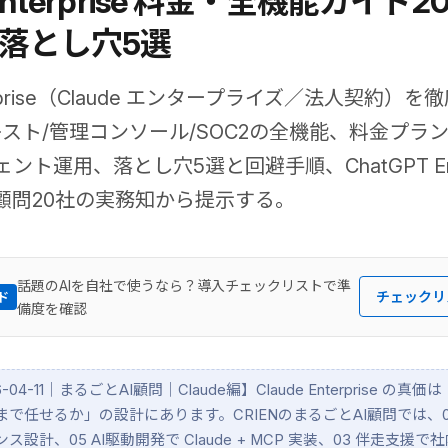
 Enterprise 料金・全機能ガイド2
落とし穴5選
nterprise（Claude エンタープライズ／法人契約）
キスト/管理コンソール/SOC2の全機能、料金プラン、
ント運用、落とし穴5選と回避手順、ChatGPT Ente
I顧問20社の実務知から提示する。
話題のAIを自社で使うなら？導入チェックリストで準
チェックリ
ド
備度を確認
26-04-11｜まるごとAI顧問｜Claude編】Claude Enterprise の真
で任せるか」の設計にあります。CRIENのまるごとAI顧問では、02
設計、05 AI駆動開発で Claude + MCP 実装、03 伴走支援