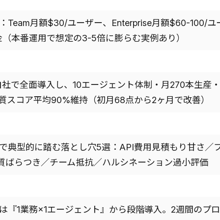
Team月額$30/ユーザー、Enterprise月額$60-100/ユ
課金（本番運用で想定の3-5倍に膨らむ実例あり）
N 自社で全面導入し、10エージェント体制・月270本生産
。品質スコア平均90%維持（初月68点から2ヶ月で改善）
約で典型的に踏む落とし穴5選：API費用見積もり甘さ／
質ばらつき／チーム抵抗／ハルシネーション過小評価
業は『1業務×1エージェント』から段階導入。2週間のプ