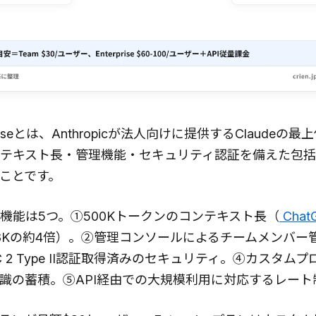
erpriseとは、Anthropicが法人向けに提供するClaude
テキスト長・管理機能・セキュリティ認証を備えた包括
ことです。
機能は5つ。①500Kトークンのコンテキスト長（
Chat
seの128Kの約4倍）。②管理コンソールによるチームメンバ
 2 Type II認証取得済みのセキュリティ。④カスタム
識の蓄積。⑤API経由での大規模利用に対応するレート