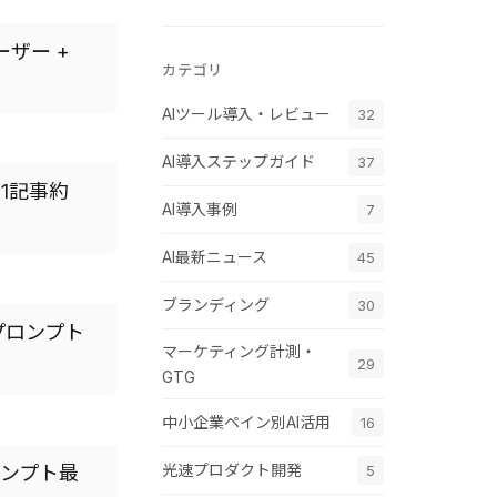
ーザー +
カテゴリ
AIツール導入・レビュー
32
AI導入ステップガイド
37
・1記事約
AI導入事例
7
AI最新ニュース
45
ブランディング
30
プロンプト
マーケティング計測・
29
GTG
中小企業ペイン別AI活用
16
光速プロダクト開発
5
ロンプト最