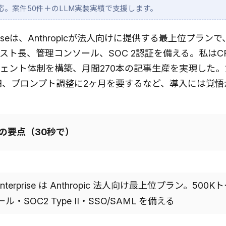
応。案件50件＋のLLM実装実績で支援します。
terpriseは、Anthropicが法人向けに提供する最上位プラン
スト長、管理コンソール、SOC 2認証を備える。私はCR
ジェント体制を構築、月間270本の記事生産を実現した。
円、プロンプト調整に2ヶ月を要するなど、導入には覚悟
事の要点（30秒で）
 Enterprise は Anthropic 法人向け最上位プラン。500
・SOC2 Type II・SSO/SAML を備える