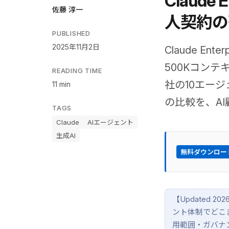
Claude
佐藤 淳一
人契約の
PUBLISHED
2025年11月2日
Claude E
500Kコンテ
READING TIME
社の10エージェ
11 min
の比較を、A
TAGS
Claude
AIエージェント
生成AI
無料ダウンロー
【Updated 20
ント体制でどこま
用範囲・ガバナンス