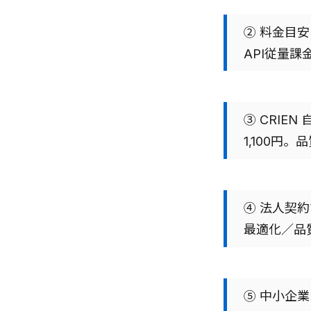
② 料金目安：
API従量
③ CRIE
1,100円
④ 法人契
最適化／品
⑤ 中小企