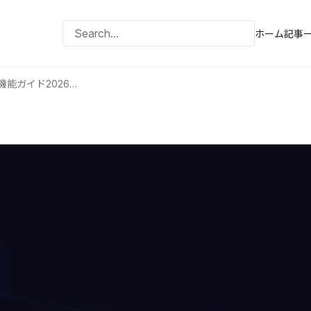
ホーム
記事
Claude Enterprise 料金・全機能ガイド2026｜法人契約の落とし穴5選