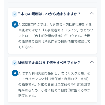
日本のAI規制はいつから始まりますか？
Q
A
A. 2026年時点では、AIを直接・包括的に規制する
単独法ではなく「AI事業者ガイドライン」などのソ
フトロー（自主的取組の促進）が中心です。今後
の法整備の動向は所管府省の最新情報で確認して
ください。
AI規制で企業はまず何をすべきですか？
Q
A
A. まずAI利用実態の棚卸し、次にリスク分類、そ
してガバナンス体制（責任者・利用ログ・点検）
の構築です。対応の負荷は企業規模や利用範囲で
幅があるため、小さく始めて段階的に整えるのが
現実的です。