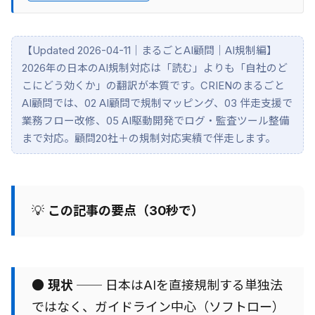
【Updated 2026-04-11｜まるごとAI顧問｜AI規制編】
2026年の日本のAI規制対応は「読む」よりも「自社のど
こにどう効くか」の翻訳が本質です。CRIENのまるごと
AI顧問では、02 AI顧問で規制マッピング、03 伴走支援で
業務フロー改修、05 AI駆動開発でログ・監査ツール整備
まで対応。顧問20社＋の規制対応実績で伴走します。
💡
この記事の要点（30秒で）
●
現状
── 日本はAIを直接規制する単独法
ではなく、ガイドライン中心（ソフトロー）