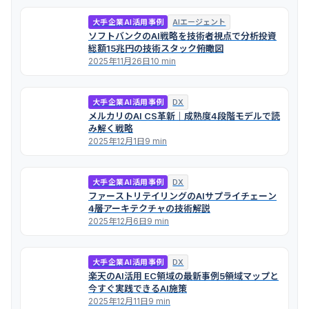
大手企業AI活用事例
AIエージェント
ソフトバンクのAI戦略を技術者視点で分析――投資
総額15兆円の技術スタック俯瞰図
2025年11月26日
10 min
大手企業AI活用事例
DX
メルカリのAI CS革新｜成熟度4段階モデルで読
み解く戦略
2025年12月1日
9 min
大手企業AI活用事例
DX
ファーストリテイリングのAIサプライチェーン
――4層アーキテクチャの技術解説
2025年12月6日
9 min
大手企業AI活用事例
DX
楽天のAI活用 EC領域の最新事例――5領域マップと
今すぐ実践できるAI施策
2025年12月11日
9 min