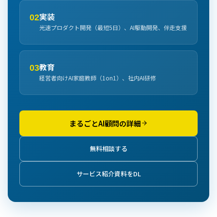
実装
02
光速プロダクト開発（最短5日）、AI駆動開発、伴走支援
教育
03
経営者向けAI家庭教師（1on1）、社内AI研修
まるごとAI顧問の詳細
無料相談する
サービス紹介資料をDL