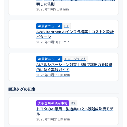
明した法則
2025年11月9日
8 min
AI最新ニュース
DX
AWS Bedrock AIインフラ構築｜コストと設計
パターン
2025年11月11日
8 min
AI最新ニュース
AIエージェント
AIハルシネーション対策｜5層で誤出力を段階
的に防ぐ実践ガイド
2025年11月15日
8 min
関連タグの記事
大手企業AI活用事例
DX
トヨタのAI活用｜製造業DXと5段階成熟度モデ
ル
2025年11月21日
9 min