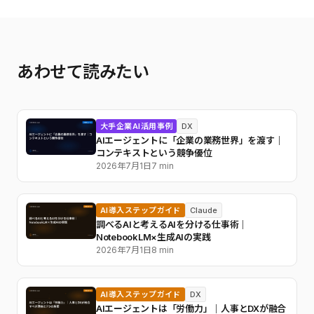
あわせて読みたい
大手企業AI活用事例
DX
AIエージェントに「企業の業務世界」を渡す｜
コンテキストという競争優位
2026年7月1日
7 min
AI導入ステップガイド
Claude
調べるAIと考えるAIを分ける仕事術｜
NotebookLM×生成AIの実践
2026年7月1日
8 min
AI導入ステップガイド
DX
AIエージェントは「労働力」｜人事とDXが融合