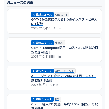
AIニュースの記事
AI最新ニュース
ChatGPT
GPT-5が企業に与える3つのインパクトと導入
ROI試算
2025年10月10日
9 min
AI最新ニュース
生成AI
Gemini Enterprise活用｜コスト22%削減の目
安と運用設計
2025年10月12日
8 min
AI最新ニュース
AIエージェント
AIエージェント革命 2026年の注目トレンド5
選と設計5原則
2026年1月4日
9 min
AI最新ニュース
DX
Copilot導入ROI実態｜平均180%（目安）の投
資対効果