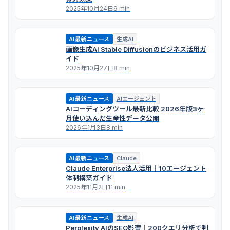
2025年10月24日
9 min
AI最新ニュース
生成AI
画像生成AI Stable Diffusionのビジネス活用ガ
イド
2025年10月27日
8 min
AI最新ニュース
AIエージェント
AIコーディングツール最新比較 2026年版――3ヶ
月使い込んだ生産性データ公開
2026年1月3日
8 min
AI最新ニュース
Claude
Claude Enterprise法人活用｜10エージェント
体制構築ガイド
2025年11月2日
11 min
AI最新ニュース
生成AI
Perplexity AIのSEO影響｜200クエリ分析で判