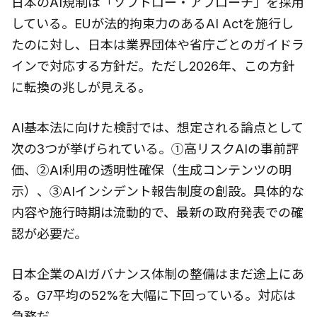
日本のAI規制は「ソフトロー・アプローチ」を採用
している。EUが法的拘束力のあるAI Actを施行し
たのに対し、日本は業界団体や省庁ごとのガイドラ
インで対応する方針だ。ただし2026年、この方針
に転換の兆しが見える。
AI基本法に向けた検討では、想定される論点として
次の3つが挙げられている。①高リスクAIの事前評
価、②AI利用の透明性確保（生成コンテンツの明
示）、③AIインシデント報告制度の創設。具体的な
内容や施行時期は流動的で、最新の政府発表での確
認が必要だ。
日本企業のAIガバナンス体制の整備はまだ途上にあ
る。G7平均の52%を大幅に下回っている。対応は
急務だ。