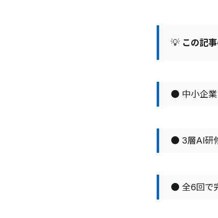
💡
この記事
● 中小企
● 3層A
● 全6回