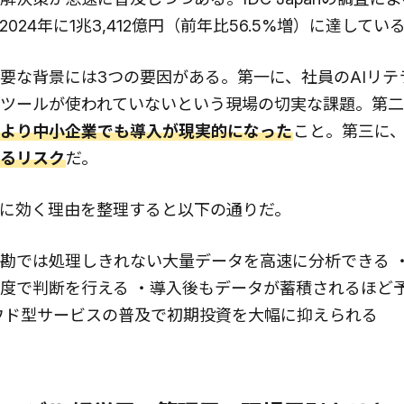
024年に1兆3,412億円（前年比56.5%増）に達してい
要な背景には3つの要因がある。第一に、社員のAIリテ
Iツールが使われていないという現場の切実な課題。第
より中小企業でも導入が現実的になった
こと。第三に
るリスク
だ。
ムに効く理由を整理すると以下の通りだ。
勘では処理しきれない大量データを高速に分析できる ・2
度で判断を行える ・導入後もデータが蓄積されるほど
ウド型サービスの普及で初期投資を大幅に抑えられる