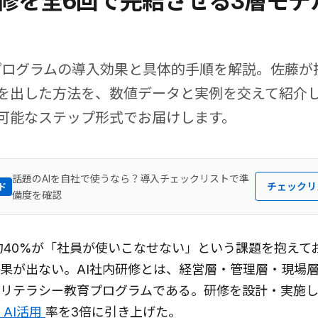
研修を全6回で完結させる3層モデ
修 プログラムの導入効果と具体的手順を解説。佐藤
を出した方法を、数値データと実例を交えて紹介
可能なステップ形式でお届けします。
話題のAIを自社で使うなら？導入チェックリストで準
チェックリ
ド
備度を確認
約40%が「社員が使いこなせない」という課題を抱えて
果が出ない。AI社内研修とは、経営層・管理層・現場
Iリテラシー教育プログラムである。研修を設計・実施
AI活用
率を3倍に引き上げた。