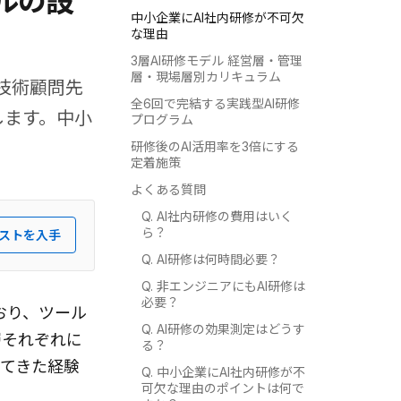
ルの設
中小企業にAI社内研修が不可欠
な理由
3層AI研修モデル 経営層・管理
層・現場層別カリキュラム
が技術顧問先
全6回で完結する実践型AI研修
します。中小
プログラム
研修後のAI活用率を3倍にする
定着施策
よくある質問
Q. AI社内研修の費用はいく
ら？
ストを入手
Q. AI研修は何時間必要？
Q. 非エンジニアにもAI研修は
必要？
おり、ツール
Q. AI研修の効果測定はどうす
層それぞれに
る？
してきた経験
Q. 中小企業にAI社内研修が不
可欠な理由のポイントは何で