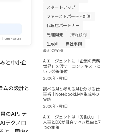
スタートアップ
ファーストパーティ計測
代理店パートナー
光速開発
技術顧問
生成AI
自社事例
最近の投稿
AIエージェントに「企業の業務
組みと中小企
世界」を渡す｜コンテキストと
いう競争優位
2026年7月1日
グラムの設計と
調べるAIと考えるAIを分ける仕
事術｜NotebookLM×生成AIの
実践
2026年7月1日
員のAIリテ
AIエージェントは「労働力」｜
人事とDXが融合すべき理由と7
AIテクノロ
つの施策
ると、国内AI