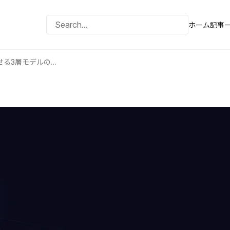
ホーム
記事
AI社内研修を全6回で完結させる3層モデルの設計方法