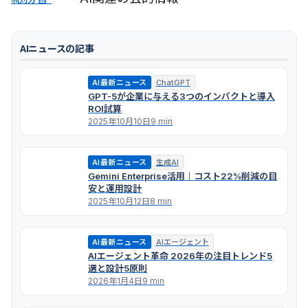
AIニュースの記事
AI最新ニュース
ChatGPT
GPT-5が企業に与える3つのインパクトと導入
ROI試算
2025年10月10日
9 min
AI最新ニュース
生成AI
Gemini Enterprise活用｜コスト22%削減の目
安と運用設計
2025年10月12日
8 min
AI最新ニュース
AIエージェント
AIエージェント革命 2026年の注目トレンド5
選と設計5原則
2026年1月4日
9 min