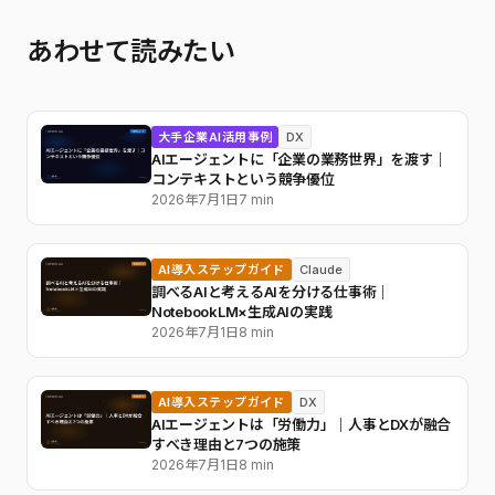
あわせて読みたい
大手企業AI活用事例
DX
AIエージェントに「企業の業務世界」を渡す｜
コンテキストという競争優位
2026年7月1日
7 min
AI導入ステップガイド
Claude
調べるAIと考えるAIを分ける仕事術｜
NotebookLM×生成AIの実践
2026年7月1日
8 min
AI導入ステップガイド
DX
AIエージェントは「労働力」｜人事とDXが融合
すべき理由と7つの施策
2026年7月1日
8 min