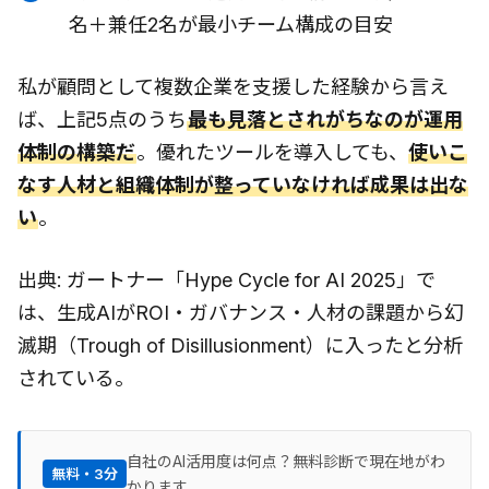
名＋兼任2名が最小チーム構成の目安
私が顧問として複数企業を支援した経験から言え
ば、上記5点のうち
最も見落とされがちなのが運用
体制の構築だ
。優れたツールを導入しても、
使いこ
なす人材と組織体制が整っていなければ成果は出な
い
。
出典: ガートナー「Hype Cycle for AI 2025」で
は、生成AIがROI・ガバナンス・人材の課題から幻
滅期（Trough of Disillusionment）に入ったと分析
されている。
自社のAI活用度は何点？無料診断で現在地がわ
無料・3分
かります