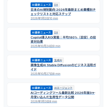
AI最新ニュース
DX
日本のAI規制動向 2026年最新まとめ――業種別チ
ェックリストと対応ステップ
2026年1月2日
10 min
AI最新ニュース
DX
Copilot導入ROI実態｜平均180%（目安）の投
資対効果
2025年10月24日
9 min
AI最新ニュース
生成AI
画像生成AI Stable Diffusionのビジネス活用ガ
イド
2025年10月27日
8 min
AI最新ニュース
AIエージェント
AIコーディングツール最新比較 2026年版――3ヶ
月使い込んだ生産性データ公開
2026年1月3日
8 min