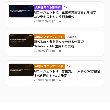
大手企業AI活用事例
DX
AIエージェントに「企業の業務世界」を渡す｜
コンテキストという競争優位
2026年7月1日
7 min
AI導入ステップガイド
Claude
調べるAIと考えるAIを分ける仕事術｜
NotebookLM×生成AIの実践
2026年7月1日
8 min
AI導入ステップガイド
DX
AIエージェントは「労働力」｜人事とDXが融合
すべき理由と7つの施策
2026年7月1日
8 min