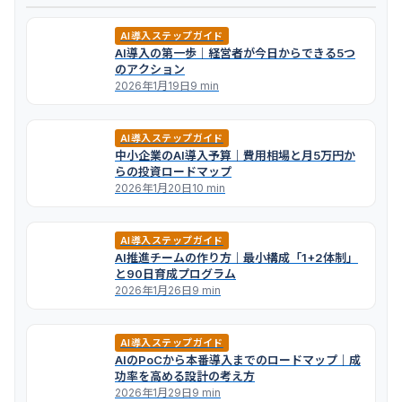
AI導入ステップガイド
AI導入の第一歩｜経営者が今日からできる5つ
のアクション
2026年1月19日
9 min
AI導入ステップガイド
中小企業のAI導入予算｜費用相場と月5万円か
らの投資ロードマップ
2026年1月20日
10 min
AI導入ステップガイド
AI推進チームの作り方｜最小構成「1+2体制」
と90日育成プログラム
2026年1月26日
9 min
AI導入ステップガイド
AIのPoCから本番導入までのロードマップ｜成
功率を高める設計の考え方
2026年1月29日
9 min