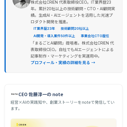
株式会社CRIEN 代表取締役CEO。IT業界歴23
年。累計20社以上の技術顧問・CTO・AI顧問実
績。生成AI・AIエージェントを活用した光速プ
ロダクト開発を推進。
IT業界歴23年
技術顧問20社以上
AI開発・導入案件50件以上
事業会社CTO歴任
「まるごとAI顧問」提唱者。株式会社CRIEN 代
表取締役CEO。自社でもAIエージェントによる
記事制作・マーケティングを実運用中。
プロフィール・実績の詳細を見る →
CEO 佐藤淳一の note
経営×AIの実践知や、創業ストーリーをnoteで発信してい
ます。