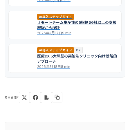
AI導入ステップガイド
リモートチーム生産性の5指標――20社以上の支援
経験から検証
2026年2月17日
9 min
AI導入ステップガイド
DX
医療DX 5大障壁の突破法――クリニック向け段階的
アプローチ
2026年3月8日
8 min
SHARE