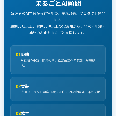
まるごとAI顧問
経営者のAI学習から経営相談、業務改善、プロダクト開発
まで。
顧問20社以上、案件50件以上の実践知から、経営・組織・
業務のAI化をまるごと支援します。
戦略
01
AI戦略の策定、投資判断、経営会議への参加（月額顧
問）
実装
02
光速プロダクト開発（最短5日）、AI駆動開発、伴走支援
教育
03