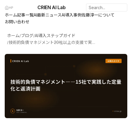
CRIEN AI Lab
HP
ホーム
記事一覧
AI最新ニュース
AI導入事例
佐藤淳一について
お問い合わせ
ホーム
ブログ
AI導入ステップガイド
/
/
技術的負債マネジメント――20社以上の支援で実践した定量化と返済計画
/