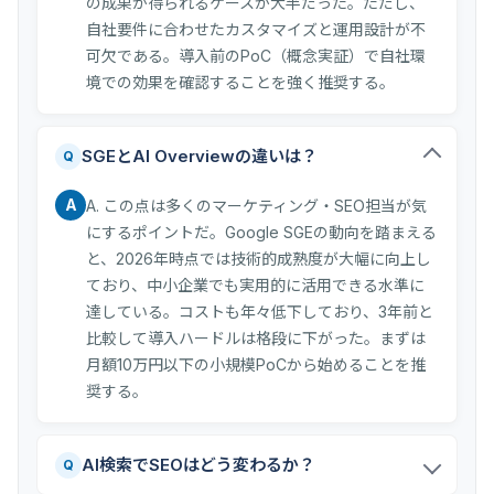
の成果が得られるケースが大半だった。ただし、
自社要件に合わせたカスタマイズと運用設計が不
可欠である。導入前のPoC（概念実証）で自社環
境での効果を確認することを強く推奨する。
SGEとAI Overviewの違いは？
Q
A
A. この点は多くのマーケティング・SEO担当が気
にするポイントだ。Google SGEの動向を踏まえる
と、2026年時点では技術的成熟度が大幅に向上し
ており、中小企業でも実用的に活用できる水準に
達している。コストも年々低下しており、3年前と
比較して導入ハードルは格段に下がった。まずは
月額10万円以下の小規模PoCから始めることを推
奨する。
AI検索でSEOはどう変わるか？
Q