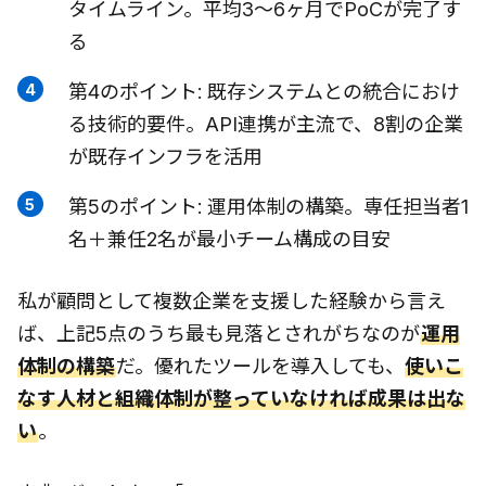
タイムライン。平均3〜6ヶ月でPoCが完了す
る
第4のポイント: 既存システムとの統合におけ
る技術的要件。API連携が主流で、8割の企業
が既存インフラを活用
第5のポイント: 運用体制の構築。専任担当者1
名＋兼任2名が最小チーム構成の目安
私が顧問として複数企業を支援した経験から言え
ば、上記5点のうち最も見落とされがちなのが
運用
体制の構築
だ。優れたツールを導入しても、
使いこ
なす人材と組織体制が整っていなければ成果は出な
い
。