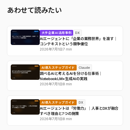
あわせて読みたい
大手企業AI活用事例
DX
AIエージェントに「企業の業務世界」を渡す｜
コンテキストという競争優位
2026年7月1日
7 min
AI導入ステップガイド
Claude
調べるAIと考えるAIを分ける仕事術｜
NotebookLM×生成AIの実践
2026年7月1日
8 min
AI導入ステップガイド
DX
AIエージェントは「労働力」｜人事とDXが融合
すべき理由と7つの施策
2026年7月1日
8 min