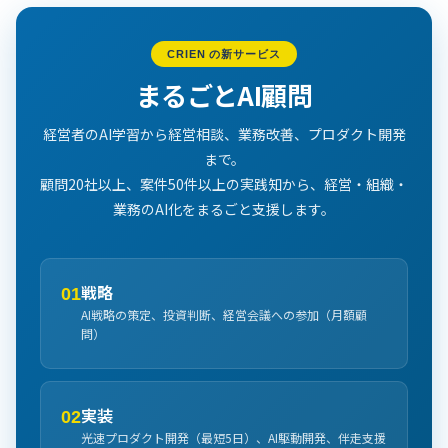
CRIEN の新サービス
まるごとAI顧問
経営者のAI学習から経営相談、業務改善、プロダクト開発
まで。
顧問20社以上、案件50件以上の実践知から、経営・組織・
業務のAI化をまるごと支援します。
戦略
01
AI戦略の策定、投資判断、経営会議への参加（月額顧
問）
実装
02
光速プロダクト開発（最短5日）、AI駆動開発、伴走支援