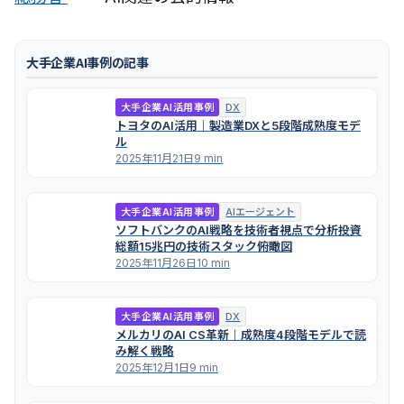
大手企業AI事例の記事
大手企業AI活用事例
DX
トヨタのAI活用｜製造業DXと5段階成熟度モデ
ル
2025年11月21日
9 min
大手企業AI活用事例
AIエージェント
ソフトバンクのAI戦略を技術者視点で分析――投資
総額15兆円の技術スタック俯瞰図
2025年11月26日
10 min
大手企業AI活用事例
DX
メルカリのAI CS革新｜成熟度4段階モデルで読
み解く戦略
2025年12月1日
9 min