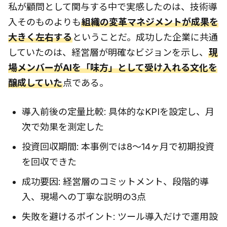
私が顧問として関与する中で実感したのは、技術導
入そのものよりも
組織の変革マネジメントが成果を
大きく左右する
ということだ。成功した企業に共通
していたのは、経営層が明確なビジョンを示し、
現
場メンバーがAIを「味方」として受け入れる文化を
醸成していた
点である。
導入前後の定量比較: 具体的なKPIを設定し、月
次で効果を測定した
投資回収期間: 本事例では8〜14ヶ月で初期投資
を回収できた
成功要因: 経営層のコミットメント、段階的導
入、現場への丁寧な説明の3点
失敗を避けるポイント: ツール導入だけで運用設