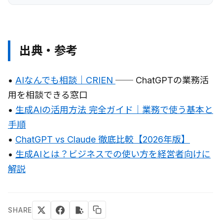
出典・参考
•
AIなんでも相談｜CRIEN
── ChatGPTの業務活
用を相談できる窓口
•
生成AIの活用方法 完全ガイド｜業務で使う基本と
手順
•
ChatGPT vs Claude 徹底比較【2026年版】
•
生成AIとは？ビジネスでの使い方を経営者向けに
解説
SHARE