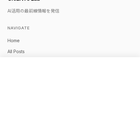
AI活用の最前線情報を発信
NAVIGATE
Home
All Posts
佐藤淳一について
×
無料相談に申し込む
お問い合わせ
CONNECT
ホーム
記事一覧
AI最新ニュース
AI導入事例