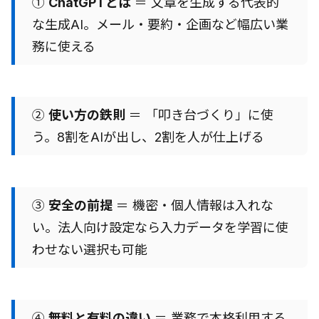
①
ChatGPTとは
＝ 文章を生成する代表的
な生成AI。メール・要約・企画など幅広い業
務に使える
②
使い方の鉄則
＝ 「叩き台づくり」に使
う。8割をAIが出し、2割を人が仕上げる
③
安全の前提
＝ 機密・個人情報は入れな
い。法人向け設定なら入力データを学習に使
わせない選択も可能
④
無料と有料の違い
＝ 業務で本格利用する