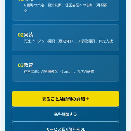
AI戦略の策定、投資判断、経営会議への参加（月額顧
問）
実装
02
光速プロダクト開発（最短5日）、AI駆動開発、伴走支援
教育
03
経営者向けAI家庭教師（1on1）、社内AI研修
まるごとAI顧問の詳細
無料相談する
サービス紹介資料をDL