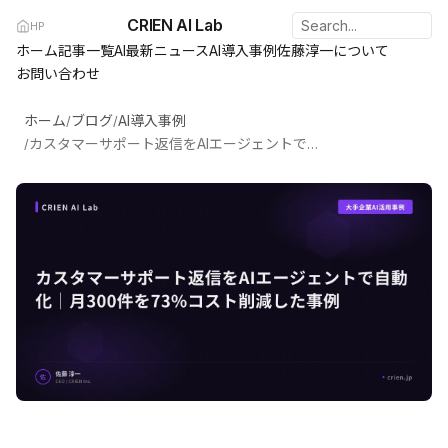
CRIEN AI Lab
HP
ホーム
記事一覧
AI最新ニュース
AI導入事例
佐藤淳一について
お問い合わせ
ホーム
ブログ
AI導入事例
/
/
カスタマーサポート返信をAIエージェントで自動化｜月300件を73%コスト削減した事例
/