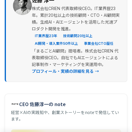
佐藤 淳一
株式会社CRIEN 代表取締役CEO。IT業界歴23
年。累計20社以上の技術顧問・CTO・AI顧問実
績。生成AI・AIエージェントを活用した光速プ
ロダクト開発を推進。
IT業界歴23年
技術顧問20社以上
AI開発・導入案件50件以上
事業会社CTO歴任
「まるごとAI顧問」提唱者。株式会社CRIEN 代
表取締役CEO。自社でもAIエージェントによる
記事制作・マーケティングを実運用中。
プロフィール・実績の詳細を見る →
CEO 佐藤淳一の note
経営×AIの実践知や、創業ストーリーをnoteで発信してい
ます。