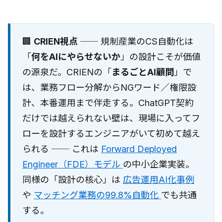
🏢
CRIEN視点
── 規制産業のCS自動化は
「
何をAIにやらせないか
」の設計こそが価値
の源泉だ。CRIENの「
まるごとAI顧問
」で
は、業務フロー分解からNGワード／権限設
計、本番運用まで伴走する。ChatGPT契約
だけでは越えられない壁は、現場に入ってフ
ローを設計するエンジニアがいて初めて越え
られる ── これは
Forward Deployed
Engineer（FDE）モデル
の中小企業実装。
同様の「設計の核心」は
広告運用AI化事例
や
マッチング業務の99.8%自動化
でも共通
する。