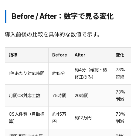
Before / After：数字で見る変化
導入前後の比較を具体的な数値で示す。
指標
Before
After
変化
約4分（確認・微
73%
1件あたり対応時間
約15分
修正のみ）
短縮
73%
月間CS対応工数
75時間
20時間
削減
CS人件費（月額概
約45万
73%
約12万円
算）
円
削減