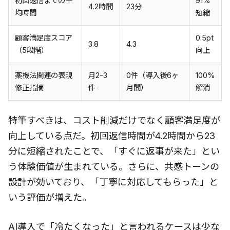
初回返信までの平
91%
4.2時間
23分
均時間
短縮
顧客満足度スコア
0.5pt
3.8
4.3
（5段階）
向上
薬機法関連の表現
月2-3
0件（導入後6ヶ
100%
修正指摘
件
月間）
解消
特筆すべきは、コスト削減だけでなく顧客満足度が
向上している点だ。初回返信時間が4.2時間から23
分に短縮されたことで、「すぐに返事が来た」とい
う体験価値が生まれている。さらに、共感トーンの
設計が効いており、「丁寧に対応してもらった」と
いう評価が増えた。
AI導入で「冷たくなった」と言われるケースは少な