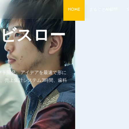
HOME
まるごとAI顧問
S
顧問 実績
けでなく、自ら手を動かして実装
援します。