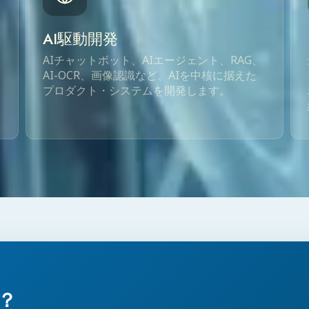
AI駆動開発
AIチャットボット、AIエージェント、RAG、
AI-OCR、画像認識など、AIを中核に据えた
プロダクト・システムを開発します。
？