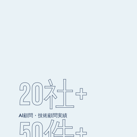
20
社+
AI顧問・技術顧問実績
50
件+