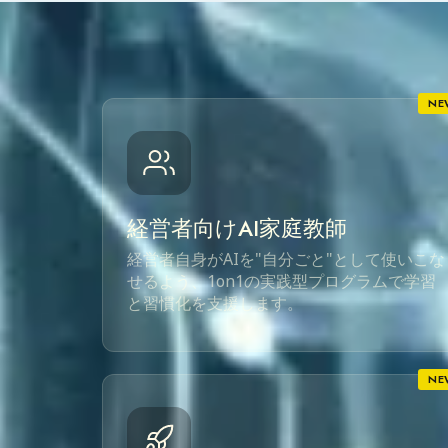
NE
経営者向けAI家庭教師
経営者自身がAIを"自分ごと"として使いこな
せるよう、1on1の実践型プログラムで学習
と習慣化を支援します。
NE