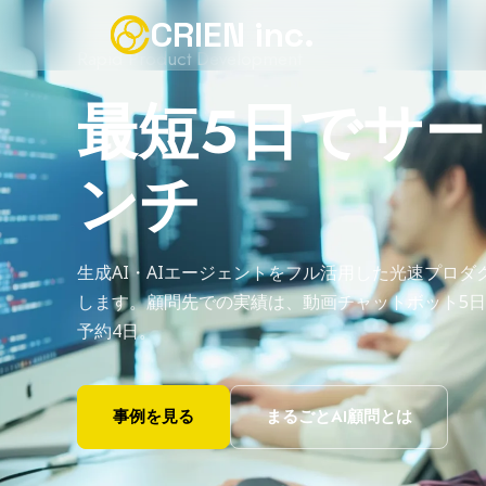
CRIEN inc.
AI & Technical Advisory
AI顧問・技術
20社以上
経営会議に入り、AI戦略を一緒に決める。考えるだ
できる顧問です。戦略から実行まで「まるごと」支
無料相談する
まるごとAI顧問とは