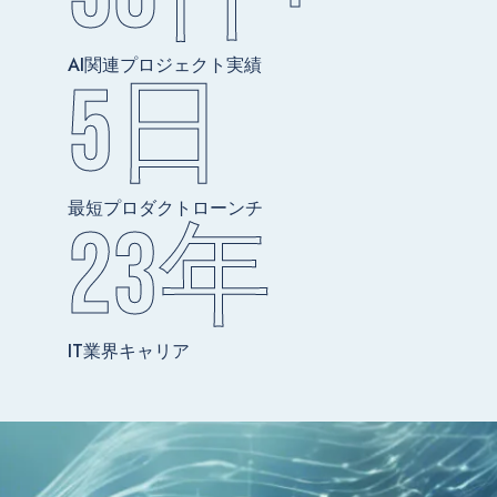
AI関連プロジェクト実績
5
日
最短プロダクトローンチ
23
年
IT業界キャリア